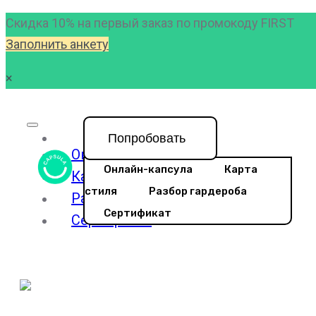
Скидка 10% на первый заказ по промокоду FIRST
Заполнить анкету
×
Попробовать
Онлайн-капсула
Онлайн-капсула
Карта
Карта стиля
стиля
Разбор гардероба
Разбор гардероба
Сертификат
Сертификат